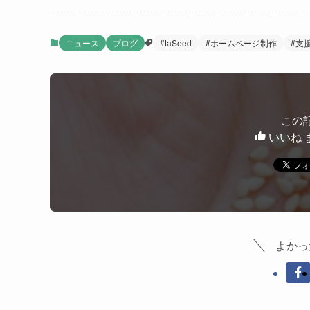
ニュース
ブログ
#taSeed
#ホームページ制作
#支
この
いいね 
よかっ