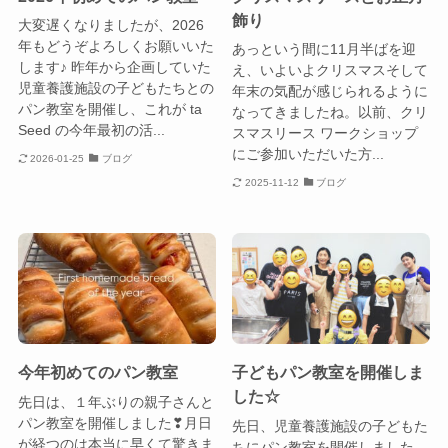
飾り
大変遅くなりましたが、2026
年もどうぞよろしくお願いいた
あっという間に11月半ばを迎
します♪ 昨年から企画していた
え、いよいよクリスマスそして
児童養護施設の子どもたちとの
年末の気配が感じられるように
パン教室を開催し、これが ta
なってきましたね。以前、クリ
Seed の今年最初の活...
スマスリース ワークショップ
にご参加いただいた方...
2026-01-25
ブログ
2025-11-12
ブログ
今年初めてのパン教室
子どもパン教室を開催しま
した☆
先日は、１年ぶりの親子さんと
パン教室を開催しました❣月日
先日、児童養護施設の子どもた
が経つのは本当に早くて驚きま
ちにパン教室を開催しました。