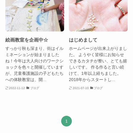
絵画教室を企画中☆
はじめまして
すっかり秋も深まり、街はイル
ホームページが出来上がりまし
ミネーションが始まりました
た。 ようやく皆様にお知らせ
ね！今年は大人向けのワークシ
できるカタチが整い、とても嬉
ョックを色々と開催しています
しいです。 作る作ると言い続
が、児童養護施設の子どもたち
けて、1年以上経ちました。
への体験教室は、開...
2018年からスタートし...
2022-11-12
ブログ
2021-07-10
ブログ
1