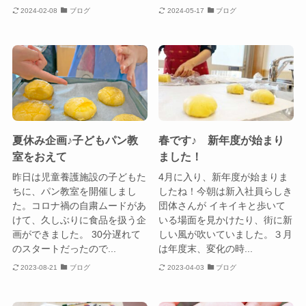
2024-02-08
ブログ
2024-05-17
ブログ
夏休み企画♪子どもパン教
春です♪ 新年度が始まり
室をおえて
ました！
昨日は児童養護施設の子どもた
4月に入り、新年度が始まりま
ちに、パン教室を開催しまし
したね！今朝は新入社員らしき
た。コロナ禍の自粛ムードがあ
団体さんが イキイキと歩いて
けて、久しぶりに食品を扱う企
いる場面を見かけたり、街に新
画ができました。 30分遅れて
しい風が吹いていました。３月
のスタートだったので...
は年度末、変化の時...
2023-08-21
ブログ
2023-04-03
ブログ