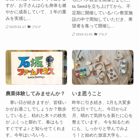
すが、お子さんは心も身体も健
ta Seedを立ち上げてから、不
やかに成長していて、１年の重
定期に開催しているパン教室施
みを実感し...
設の中で周知していただき、希
望者を集って開催し...
2025-01-17
ブログ
2024-11-01
ブログ
農業体験してみませんか？
いま思うこと
寒い日が続きますが、皆様い
昨年に引き続き、1月も大変多
かがお過ごしでしょうか？散歩
忙な日々でした。今日から2
していると、枯れた木々の枝先
月、晴れて気持ちを新たに心を
が ぷくっと膨れて、春はもう
整えています。 今を知るため
すぐですよ♪ と知らせてくれま
にも、しっかりと学んでみよ
す。今年はいろいろ...
う！と始めた放送大学も、...