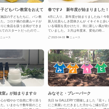
♪子どもパン教室をおえて
春です♪ 新年度が始まりました
護施設の子どもたちに、パン教
4月に入り、新年度が始まりましたね！今
した。コロナ禍の自粛ムードが
新入社員らしき団体さんが イキイキと歩
ぶりに食品を扱う企画ができま
いる場面を見かけたり、街に新しい風が吹
れてのスタートだったので...
ていました。３月は年度末、変化の時...
ニュース
2023-04-03
ニュース
教室』が始まります☆
みなそと・プレーパーク
と心が穏やかで自然に寄り添う
先日 ta GALLERYで開催しました『花々』
した。いまから十数年前のこと
にご来展いただきました方からご縁が広が