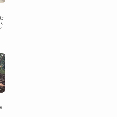
！
朝は
いて
い
展