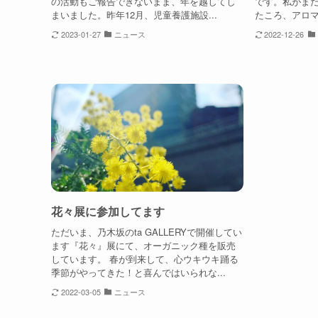
の活動もご報告できないまま、年を越してし
です。私がま
まいました。昨年12月、児童養護施設...
たころ、アロマ
2023-01-27
ニュース
2022-12-26
花々展に参加してます
ただいま、乃木坂のta GALLERYで開催してい
ます『花々』展にて、オーガニック種を販売
しています。 春が到来して、心ウキウキ踊る
季節がやってきた！と喜んではいられな...
2022-03-05
ニュース