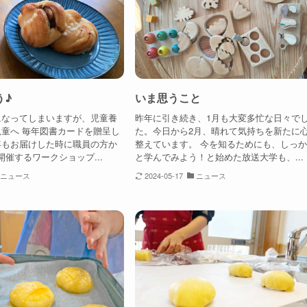
う♪
いま思うこと
になってしまいますが、児童養
昨年に引き続き、1月も大変多忙な日々で
童へ 毎年図書カードを贈呈し
た。今日から2月、晴れて気持ちを新たに
年もお届けした時に職員の方か
整えています。 今を知るためにも、しっ
dで開催するワークショップ...
と学んでみよう！と始めた放送大学も、...
ニュース
2024-05-17
ニュース