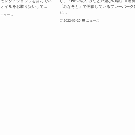
だセレクトショップを営んでい
り、「NPO法人 みなと外遊びの会」＝通
オイルをお取り扱いして...
『みなそと』で開催しているプレーパーク
と...
ニュース
2022-03-25
ニュース