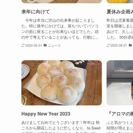
来年に向けて
夏休み企画
今年は本当に沢山の出来事が起こりまし
昨日は児童養
た。特に後半にかけては、落ちついてパソコ
室を開催しま
ンの前に座ることが出来ないほどでした。頭
あけて、久し
の中で考えていることがあっても、行動に...
した。 30分遅
2024-02-01
ニュース
2023-08-21
Happy New Year 2023
『アロマの
あけましておめでとうございます！昨年は 秋
ふと気がつく
ごろから開花したように忙しくなり、ta Seed
時間が増えま