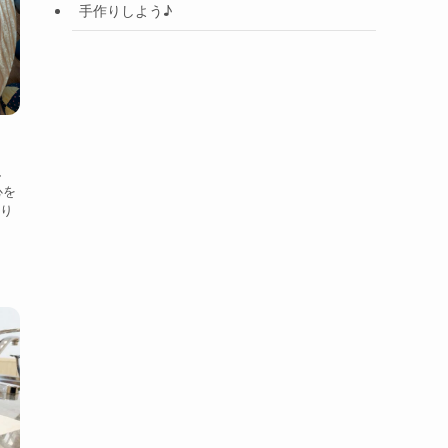
手作りしよう♪
し
心を
かり