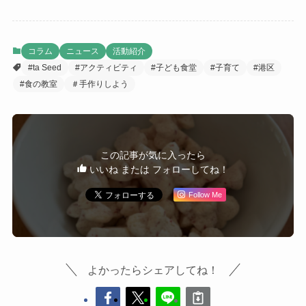
コラム
ニュース
活動紹介
#ta Seed
#アクティビティ
#子ども食堂
#子育て
#港区
#食の教室
＃手作りしよう
この記事が気に入ったら
いいね または フォローしてね！
Follow Me
よかったらシェアしてね！